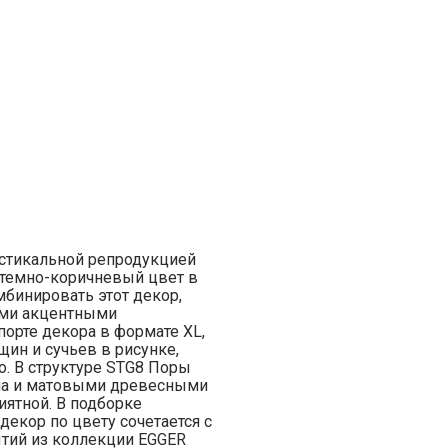
стикальной репродукцией
 темно-коричневый цвет в
бинировать этот декор,
ыми акцентными
порте декора в формате XL,
ин и сучьев в рисунке,
о. В структуре STG8 Поры
ила и матовыми древесными
иятной. В подборке
екор по цвету сочетается с
тий из коллекции EGGER