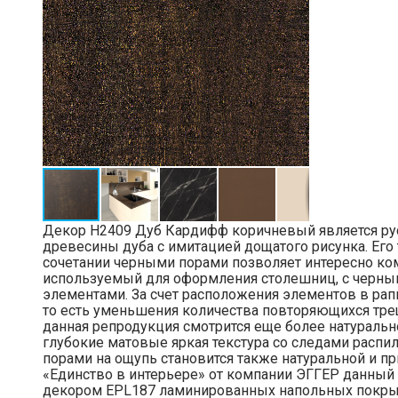
Декор H2409 Дуб Кардифф коричневый является ру
древесины дуба с имитацией дощатого рисунка. Его
сочетании черными порами позволяет интересно ком
используемый для оформления столешниц, с черн
элементами. За счет расположения элементов в рап
то есть уменьшения количества повторяющихся трещ
данная репродукция смотрится еще более натуральн
глубокие матовые яркая текстура со следами расп
порами на ощупь становится также натуральной и пр
«Единство в интерьере» от компании ЭГГЕР данный д
декором EPL187 ламинированных напольных покры