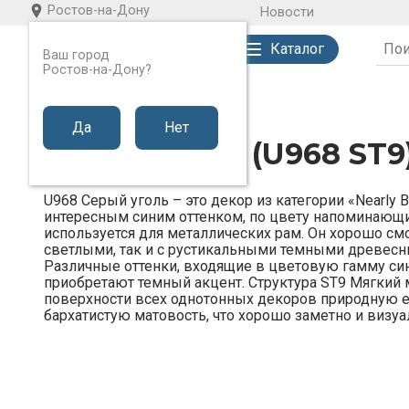
Ростов-на-Дону
Новости
Каталог
Ваш город
Ростов-на-Дону?
Каталог
Пластик
Серый уголь
Да
Нет
Серый уголь (U968 ST9
U968 Серый уголь – это декор из категории «Nearly B
интересным синим оттенком, по цвету напоминающий
используется для металлических рам. Он хорошо смо
светлыми, так и с рустикальными темными древес
Различные оттенки, входящие в цветовую гамму сине
приобретают темный акцент. Структура ST9 Мягкий
поверхности всех однотонных декоров природную е
бархатистую матовость, что хорошо заметно и визуа